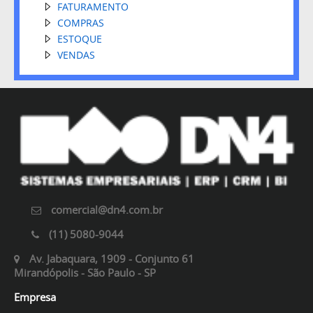
FATURAMENTO
COMPRAS
ESTOQUE
VENDAS
comercial@dn4.com.br
(11) 5080-9044
Av. Jabaquara, 1909 - Conjunto 61
Mirandópolis - São Paulo - SP
Empresa