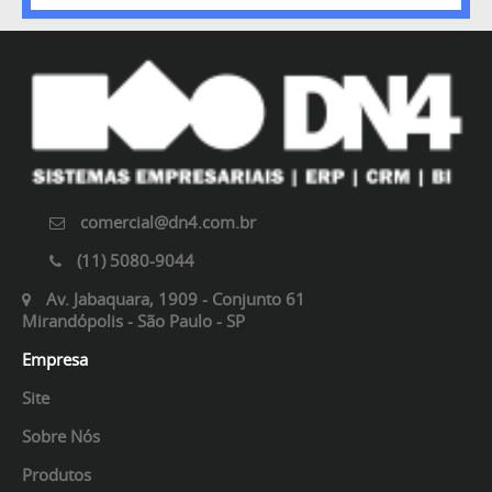
comercial@dn4.com.br
(11) 5080-9044
Av. Jabaquara, 1909 - Conjunto 61
Mirandópolis - São Paulo - SP
Empresa
Site
Sobre Nós
Produtos